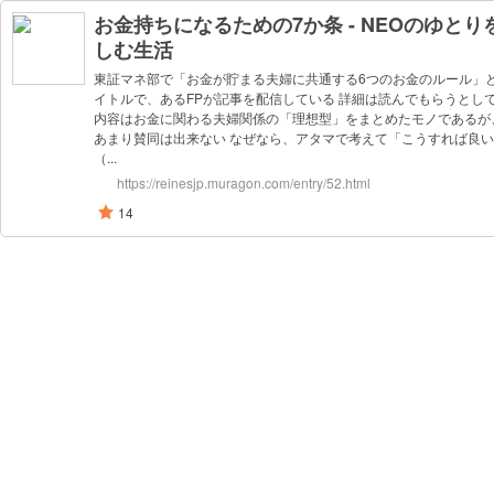
お金持ちになるための7か条 - NEOのゆとり
しむ生活
東証マネ部で「お金が貯まる夫婦に共通する6つのお金のルール」
イトルで、あるFPが記事を配信している 詳細は読んでもらうとし
内容はお金に関わる夫婦関係の「理想型」をまとめたモノであるが
あまり賛同は出来ない なぜなら、アタマで考えて「こうすれば良
（...
https://reinesjp.muragon.com/entry/52.html
14