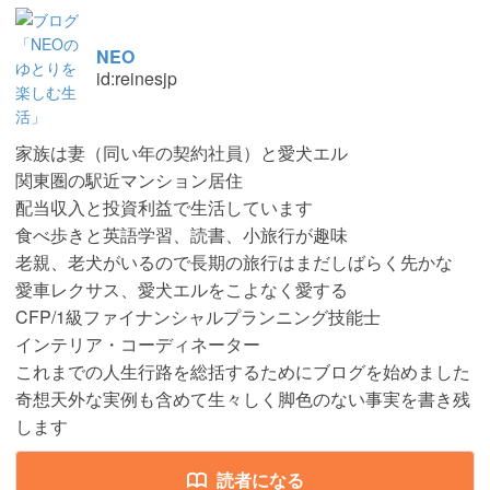
NEO
id:reinesjp
家族は妻（同い年の契約社員）と愛犬エル
関東圏の駅近マンション居住
配当収入と投資利益で生活しています
食べ歩きと英語学習、読書、小旅行が趣味
老親、老犬がいるので長期の旅行はまだしばらく先かな
愛車レクサス、愛犬エルをこよなく愛する
CFP/1級ファイナンシャルプランニング技能士
インテリア・コーディネーター
これまでの人生行路を総括するためにブログを始めました
奇想天外な実例も含めて生々しく脚色のない事実を書き残
します
読者になる