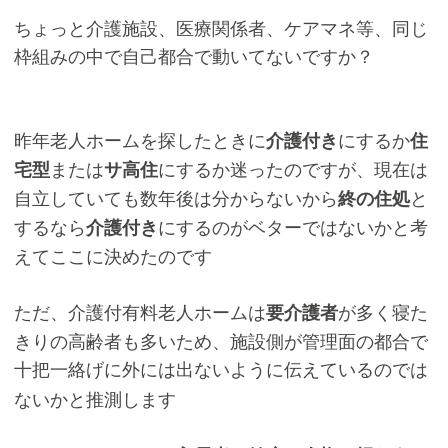
ちょっと介護施設、医療関係者、ケアマネ等、同じ
枠組みの中で自己都合で動いてないですか？
昨年老人ホームを探したときに
にするか
介護付き
住
または
にするか迷ったのですが、現在は
宅型
サ高住
自立していても数年後は分からないから
と
終の住処
するなら
にするのがベターではないかと考
介護付き
えてここに決めたのです
ただ、介護付有料老人ホームは
が多く寝た
要介護者
きりの高齢者も多いため、施設側が管理面の都合で
に外には出ないように伝えているのでは
十把一絡げ
ないかと推測します