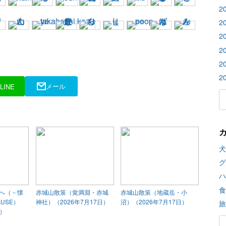
2
2
2
2
2
2
メール
LINE
犬
グ
ハ
食
へ（－懐
赤城山散策（覚満淵・赤城
赤城山散策（地蔵岳・小
AUSE）
神社）（2026年7月17日）
沼）（2026年7月17日）
旅
日）