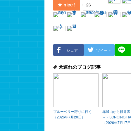
nice !
26
シェア
ツイート
犬連れのブログ記事
ブルーベリー狩りに行く
赤城山から軽井沢
（2026年7月20日）
－・LONGING H
（2026年7月17