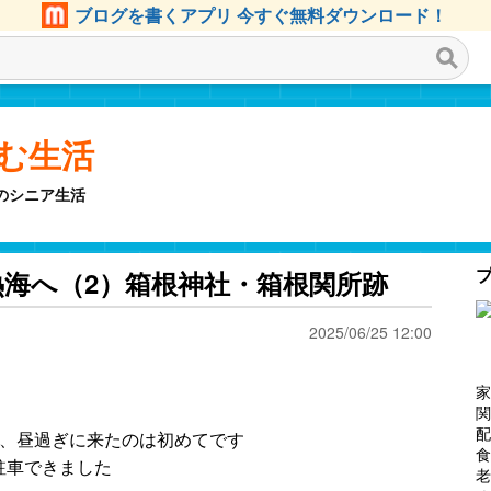
ブログを書くアプリ 今すぐ無料ダウンロード！
しむ生活
のシニア生活
海へ（2）箱根神社・箱根関所跡
2025/06/25 12:00
家
関
配
く、昼過ぎに来たのは初めてです
食
駐車できました
老