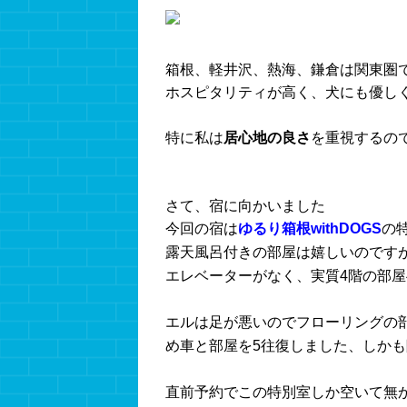
箱根、軽井沢、熱海、鎌倉は関東圏
ホスピタリティが高く、犬にも優し
特に私は
居心地の良さ
を重視するの
さて、宿に向かいました
今回の宿は
ゆるり箱根withDOGS
の
露天風呂付きの部屋は嬉しいのです
エレベーターがなく、実質4階の部
エルは足が悪いのでフローリングの
め車と部屋を5往復しました、しか
直前予約でこの特別室しか空いて無