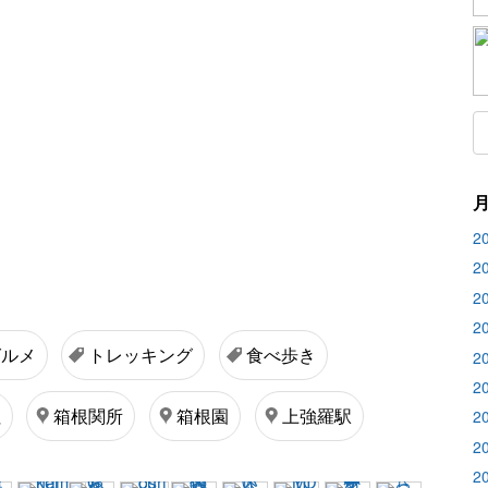
2
2
2
2
グルメ
トレッキング
食べ歩き
2
2
社
箱根関所
箱根園
上強羅駅
2
2
2