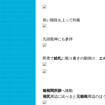
長い階段を上って到着
九頭龍神にも参拝
即席で
絵札
に殴り書きの願掛け、
エ
箱根関所跡
へ移動
湖尻
周辺に比べると
元箱根
周辺のほ