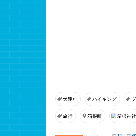
犬連れ
ハイキング
旅行
箱根町
箱根神