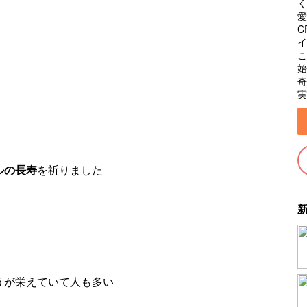
く
愛
C
イ
こ
始
奇
実
ルの長寿
を祈りました
うが栄えていて人も多い