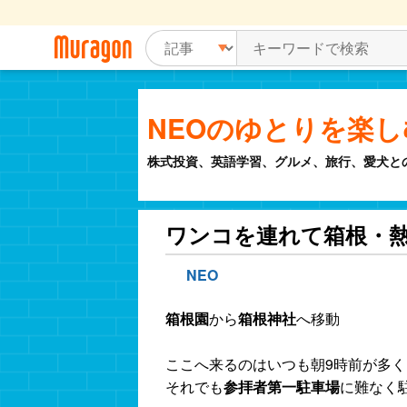
NEOのゆとりを楽
株式投資、英語学習、グルメ、旅行、愛犬と
ワンコを連れて箱根・熱
NEO
箱根園
から
箱根神社
へ移動
ここへ来るのはいつも朝9時前が多
それでも
参拝者第一駐車場
に難なく