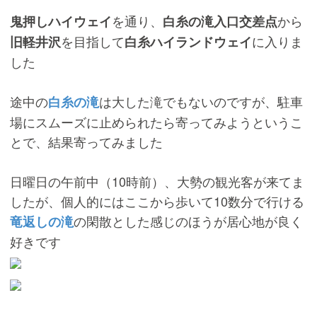
を通り、
から
鬼押しハイウェイ
白糸の滝入口交差点
を目指して
に入りま
旧軽井沢
白糸ハイランドウェイ
した
途中の
は大した滝でもないのですが、駐車
白糸の滝
場にスムーズに止められたら寄ってみようというこ
とで、結果寄ってみました
日曜日の午前中（10時前）、大勢の観光客が来てま
したが、個人的にはここから歩いて10数分で行ける
の閑散とした感じのほうが居心地が良く
竜返しの滝
好きです