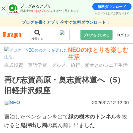
ブログみるアプリ
無料ダウンロード
日本中の
好きなブログ
をすばやく見られます
ムラゴンとはIDが異なります
ブログを書くアプリ 今すぐ無料ダウンロード！
ブログをはじめる
ログイン
検索する
NEOのゆとりを楽しむ
生活
株式投資、英語学習、グルメ、旅行、愛犬とのシニア生活
再び志賀高原・奥志賀林道へ（5）
旧軽井沢銀座
NEO
2025/07/12 12:00
宿泊したペンションを出て
を抜
緑の樹木のトンネル
けると
の真ん前に出ました
鬼押出し園