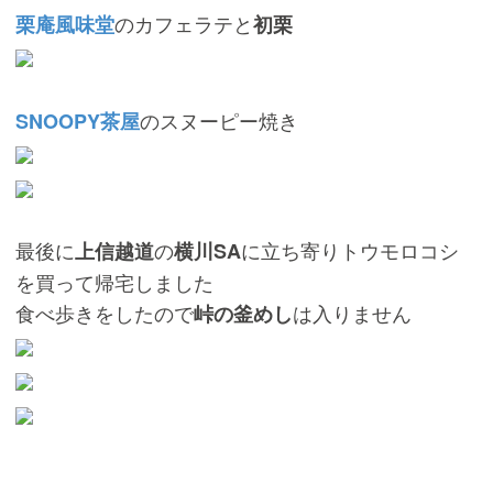
のカフェラテと
栗庵風味堂
初栗
のスヌーピー焼き
SNOOPY茶屋
最後に
の
に立ち寄りトウモロコシ
上信越道
横川SA
を買って帰宅しました
食べ歩きをしたので
は入りません
峠の釜めし