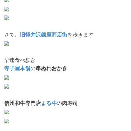
さて、
を歩きます
旧軽井沢銀座商店街
早速食べ歩き
の
寺子屋本舗
串ぬれおかき
の
信州和牛専門店
まる牛
肉寿司