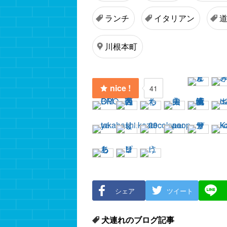
ランチ
イタリアン
川根本町
nice !
41
シェア
ツイート
犬連れのブログ記事