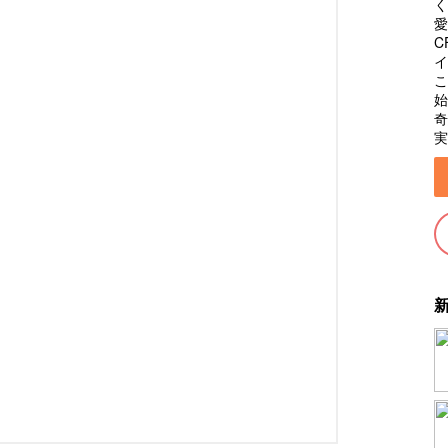
く
愛
C
イ
こ
始
奇
実