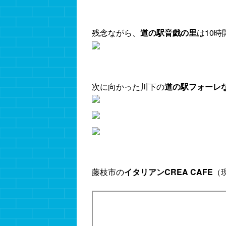
残念ながら、
道の駅音戯の里
は10
次に向かった川下の
道の駅フォーレ
藤枝市の
イタリアンCREA CAFE
（