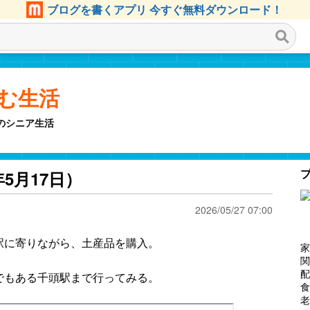
ブログを書くアプリ 今すぐ無料ダウンロード！
しむ生活
のシニア生活
5月17日）
2026/05/27 07:00
駅に寄りながら、土産品を購入。
家
関
配
でもある千頭駅まで行ってみる。
食
老