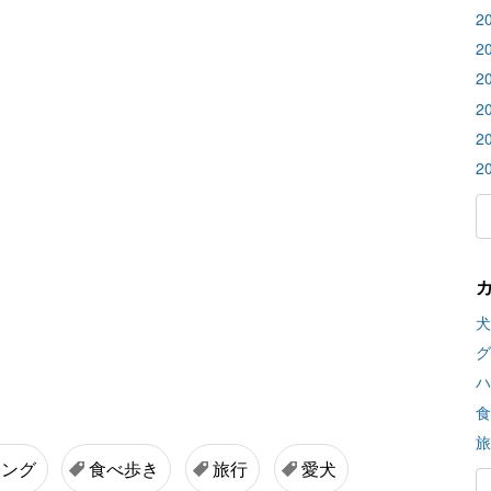
2
2
2
2
2
2
犬
グ
ハ
食
旅
キング
食べ歩き
旅行
愛犬