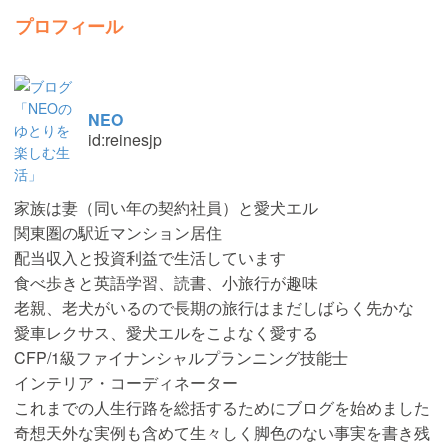
プロフィール
NEO
id:reinesjp
家族は妻（同い年の契約社員）と愛犬エル
関東圏の駅近マンション居住
配当収入と投資利益で生活しています
食べ歩きと英語学習、読書、小旅行が趣味
老親、老犬がいるので長期の旅行はまだしばらく先かな
愛車レクサス、愛犬エルをこよなく愛する
CFP/1級ファイナンシャルプランニング技能士
インテリア・コーディネーター
これまでの人生行路を総括するためにブログを始めました
奇想天外な実例も含めて生々しく脚色のない事実を書き残