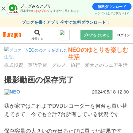
ブログみるアプリ
無料ダウンロード
日本中の
好きなブログ
をすばやく見られます
ムラゴンとはIDが異なります
ブログを書くアプリ 今すぐ無料ダウンロード！
ブログをはじめる
ログイン
検索する
NEOのゆとりを楽しむ
生活
株式投資、英語学習、グルメ、旅行、愛犬とのシニア生活
撮影動画の保存完了
NEO
2024/05/18 12:00
我が家ではこれまでDVDレコーダーを何台も買い替
えてきて、今でも合計7台所有している状況です
保存容量の大きいのが出るたびに買った結果です