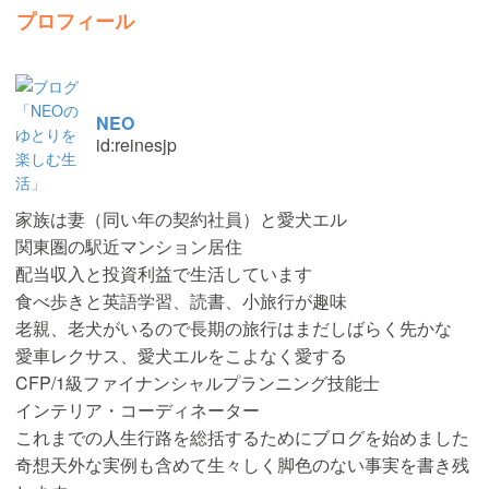
プロフィール
NEO
id:reinesjp
家族は妻（同い年の契約社員）と愛犬エル
関東圏の駅近マンション居住
配当収入と投資利益で生活しています
食べ歩きと英語学習、読書、小旅行が趣味
老親、老犬がいるので長期の旅行はまだしばらく先かな
愛車レクサス、愛犬エルをこよなく愛する
CFP/1級ファイナンシャルプランニング技能士
インテリア・コーディネーター
これまでの人生行路を総括するためにブログを始めました
奇想天外な実例も含めて生々しく脚色のない事実を書き残