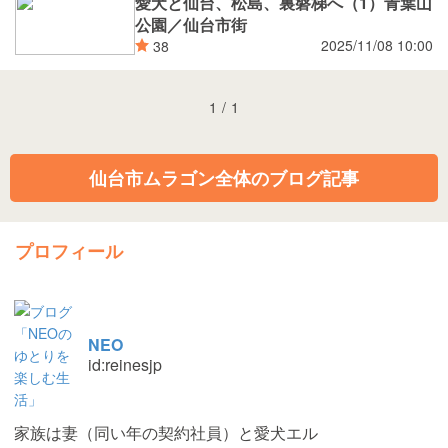
愛犬と仙台、松島、裏磐梯へ（1）青葉山
公園／仙台市街
2025/11/08 10:00
38
1
/
1
仙台市ムラゴン全体のブログ記事
プロフィール
NEO
id:reinesjp
家族は妻（同い年の契約社員）と愛犬エル