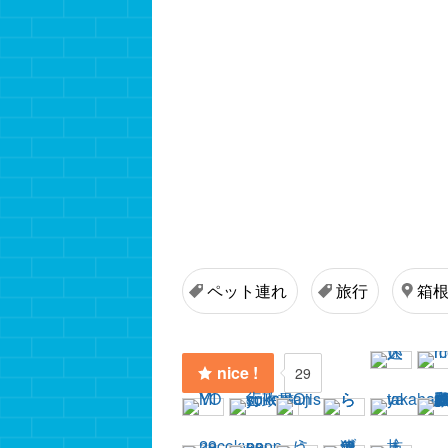
ペット連れ
旅行
箱
nice !
29