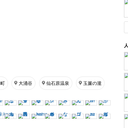
根町
大涌谷
仙石原温泉
玉簾の瀧