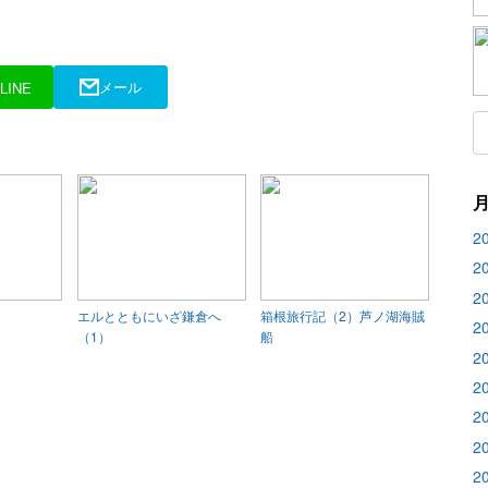
メール
LINE
2
2
2
エルとともにいざ鎌倉へ
箱根旅行記（2）芦ノ湖海賊
2
（1）
船
2
2
2
2
2