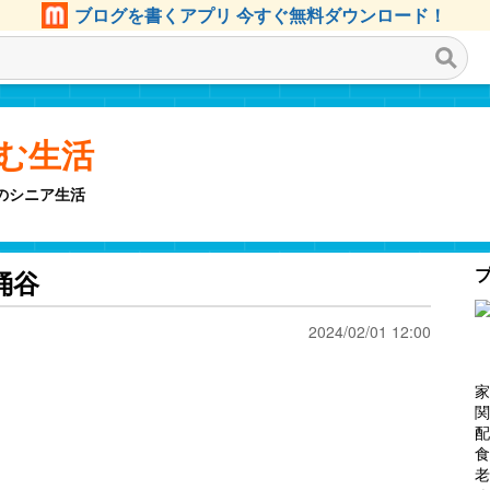
ブログを書くアプリ 今すぐ無料ダウンロード！
しむ生活
のシニア生活
涌谷
2024/02/01 12:00
家
関
配
食
老