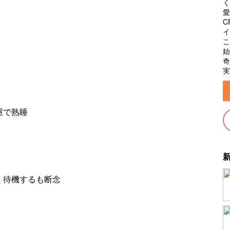
く
愛
C
イ
こ
始
奇
実
屋で熟睡
く待機するも断念