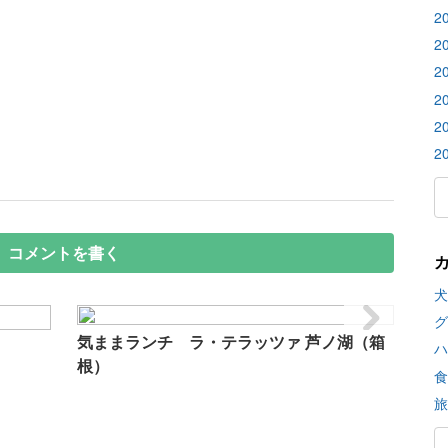
2
2
2
2
2
2
コメントを書く
犬
グ
気ままランチ ラ・テラッツァ 芦ノ湖（箱
ハ
根）
食
旅