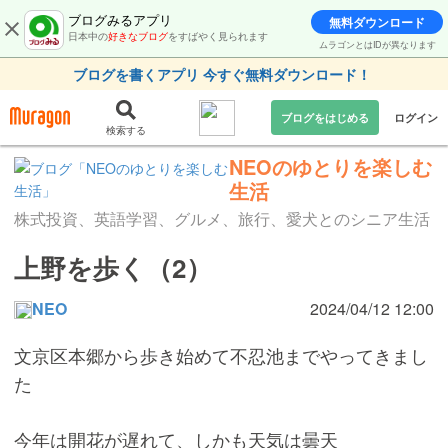
ブログみるアプリ
無料ダウンロード
日本中の
好きなブログ
をすばやく見られます
ムラゴンとはIDが異なります
ブログを書くアプリ 今すぐ無料ダウンロード！
ブログをはじめる
ログイン
検索する
NEOのゆとりを楽しむ
生活
株式投資、英語学習、グルメ、旅行、愛犬とのシニア生活
上野を歩く（2）
NEO
2024/04/12 12:00
文京区本郷から歩き始めて不忍池までやってきまし
た
今年は開花が遅れて、しかも天気は曇天