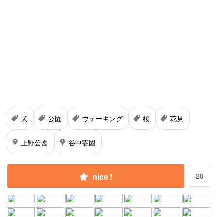
犬
公園
ウォーキング
桜
花見
上野公園
谷中霊園
nice !
28