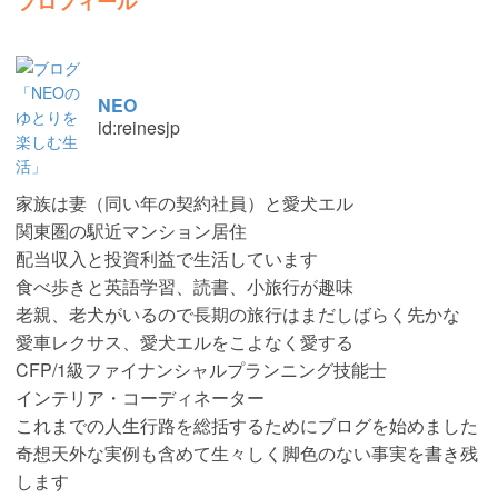
プロフィール
NEO
id:reinesjp
家族は妻（同い年の契約社員）と愛犬エル
関東圏の駅近マンション居住
配当収入と投資利益で生活しています
食べ歩きと英語学習、読書、小旅行が趣味
老親、老犬がいるので長期の旅行はまだしばらく先かな
愛車レクサス、愛犬エルをこよなく愛する
CFP/1級ファイナンシャルプランニング技能士
インテリア・コーディネーター
これまでの人生行路を総括するためにブログを始めました
奇想天外な実例も含めて生々しく脚色のない事実を書き残
します