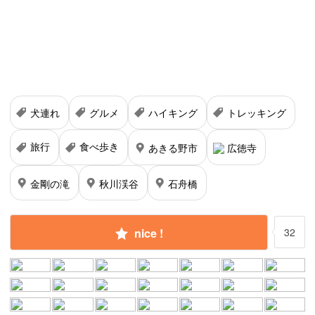
犬連れ
グルメ
ハイキング
トレッキング
旅行
食べ歩き
あきる野市
広徳寺
金剛の滝
秋川渓谷
石舟橋
nice !
32