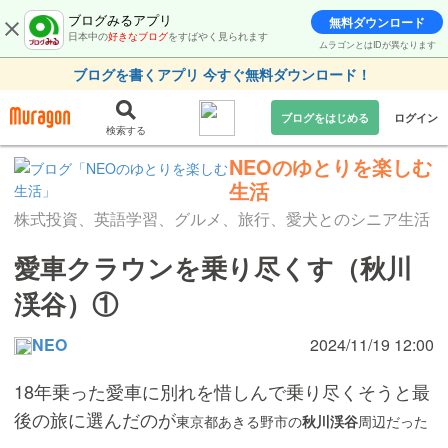
ブログみるアプリ
無料ダウンロード
日本中の
好きなブログ
をすばやく見られます
ムラゴンとはIDが異なります
ブログを書くアプリ 今すぐ無料ダウンロード！
ブログをはじめる
ログイン
検索する
NEOのゆとりを楽しむ
生活
株式投資、英語学習、グルメ、旅行、愛犬とのシニア生活
愛車クラウンを乗り尽くす（秋川
渓谷）①
NEO
2024/11/19 12:00
18年乗った愛車に別れを惜しんで乗り尽くそうと最
後の旅に選んだのが
東京都あきる野市の
秋川渓谷
周辺だった