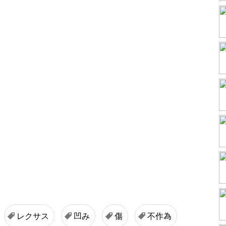
レクサス
凹み
傷
不作為