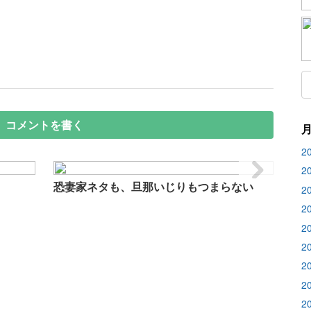
コメントを書く
2
2
恐妻家ネタも、旦那いじりもつまらない
2
2
2
2
2
2
2