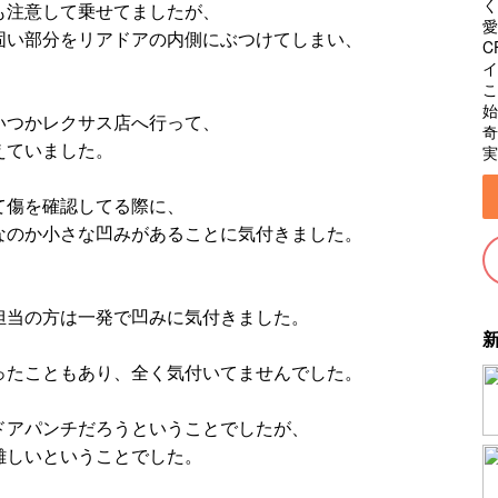
く
も注意して乗せてましたが、
愛
固い部分をリアドアの内側にぶつけてしまい、
C
イ
こ
始
いつかレクサス店へ行って、
奇
えていました。
実
て傷を確認してる際に、
なのか小さな凹みがあることに気付きました。
担当の方は一発で凹みに気付きました。
ったこともあり、全く気付いてませんでした。
ドアパンチだろうということでしたが、
難しいということでした。