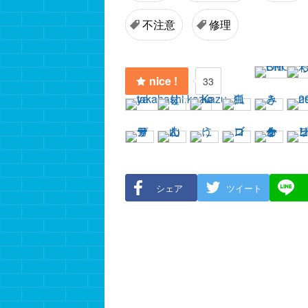
不注意
修理
nice !
33
シェア
ツイート