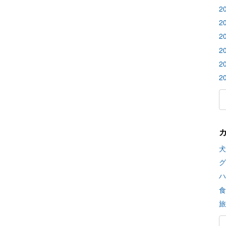
2
2
2
2
2
2
犬
グ
ハ
食
旅