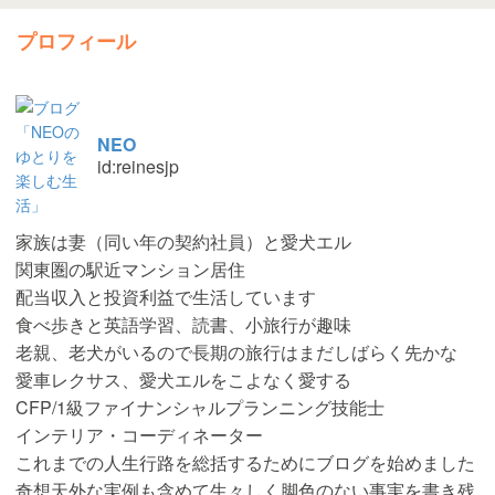
プロフィール
NEO
id:reinesjp
家族は妻（同い年の契約社員）と愛犬エル
関東圏の駅近マンション居住
配当収入と投資利益で生活しています
食べ歩きと英語学習、読書、小旅行が趣味
老親、老犬がいるので長期の旅行はまだしばらく先かな
愛車レクサス、愛犬エルをこよなく愛する
CFP/1級ファイナンシャルプランニング技能士
インテリア・コーディネーター
これまでの人生行路を総括するためにブログを始めました
奇想天外な実例も含めて生々しく脚色のない事実を書き残