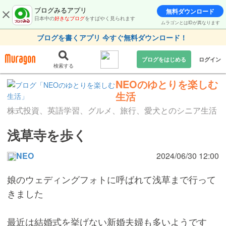
ブログみるアプリ
無料ダウンロード
日本中の
好きなブログ
をすばやく見られます
ムラゴンとはIDが異なります
ブログを書くアプリ 今すぐ無料ダウンロード！
ブログをはじめる
ログイン
検索する
NEOのゆとりを楽しむ
生活
株式投資、英語学習、グルメ、旅行、愛犬とのシニア生活
浅草寺を歩く
NEO
2024/06/30 12:00
娘のウェディングフォトに呼ばれて浅草まで行って
きました
最近は結婚式を挙げない新婚夫婦も多いようです