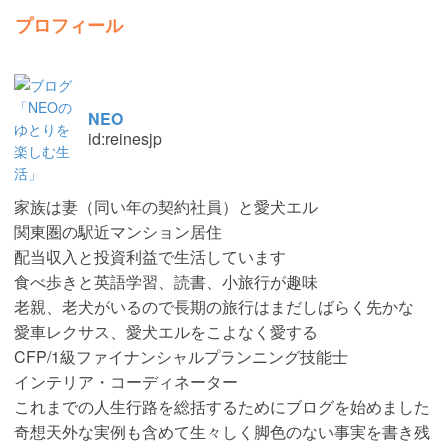
プロフィール
NEO
id:reinesjp
家族は妻（同い年の契約社員）と愛犬エル
関東圏の駅近マンション居住
配当収入と投資利益で生活しています
食べ歩きと英語学習、読書、小旅行が趣味
老親、老犬がいるので長期の旅行はまだしばらく先かな
愛車レクサス、愛犬エルをこよなく愛する
CFP/1級ファイナンシャルプランニング技能士
インテリア・コーディネーター
これまでの人生行路を総括するためにブログを始めました
奇想天外な実例も含めて生々しく脚色のない事実を書き残