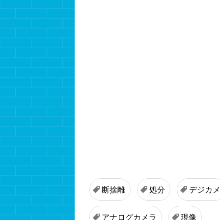
断捨離
処分
デジカ
アナログカメラ
現像