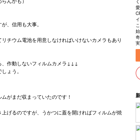
わらんかも）
く
愛
C
イ
すが、信用も大事。
こ
始
奇
てリチウム電池を用意しなければいけないカメラもあり
実
、作動しないフィルムカメラ↓↓↓
でしょう。
ルムがまだ収まっていたのです！
き上げるのですが、うかつに蓋を開ければフィルムが焼