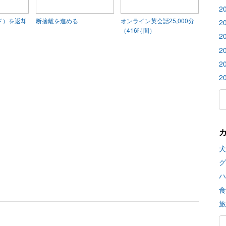
2
ード）を返却
断捨離を進める
オンライン英会話25,000分
2
（416時間）
2
2
2
2
犬
グ
ハ
食
旅