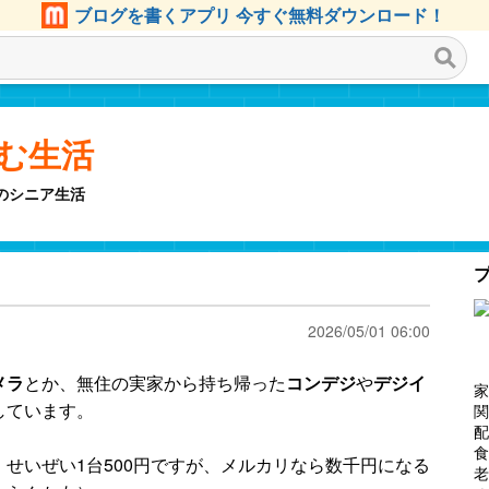
ブログを書くアプリ 今すぐ無料ダウンロード！
しむ生活
のシニア生活
2026/05/01 06:00
メラ
とか、無住の実家から持ち帰った
コンデジ
や
デジイ
家
しています。
関
配
食
せいぜい1台500円ですが、メルカリなら数千円になる
老