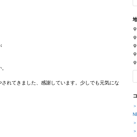
が
か。
て
やされてきました、感謝しています。少しでも元気にな
＞
N
＞
＞