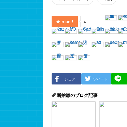
nice !
41
シェア
ツイート
断捨離のブログ記事