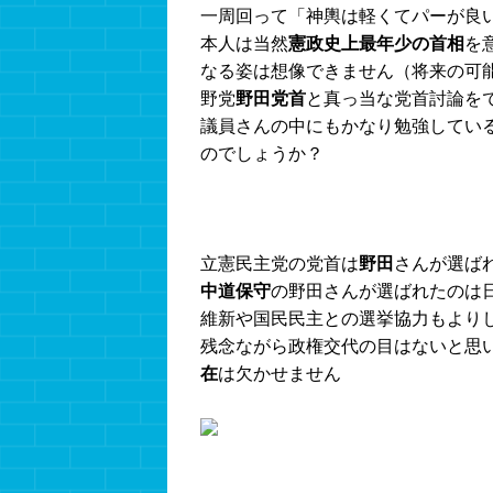
一周回って「神輿は軽くてパーが良
本人は当然
憲政史上最年少の首相
を
なる姿は想像できません（将来の可
野党
野田党首
と真っ当な党首討論を
議員さんの中にもかなり勉強してい
のでしょうか？
立憲民主党の党首は
野田
さんが選ば
中道保守
の野田さんが選ばれたのは
維新や国民民主との選挙協力もより
残念ながら政権交代の目はないと思
在
は欠かせません