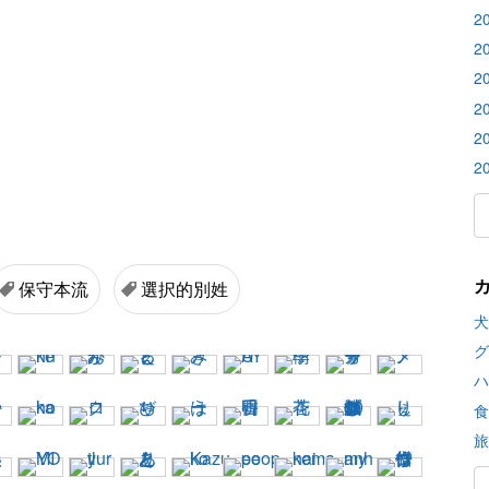
2
2
2
2
2
2
保守本流
選択的別姓
犬
グ
ハ
食
旅