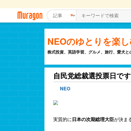
NEOのゆとりを楽
株式投資、英語学習、グルメ、旅行、愛犬と
自民党総裁選投票日です
NEO
実質的に
日本の次期総理大臣
が決ま