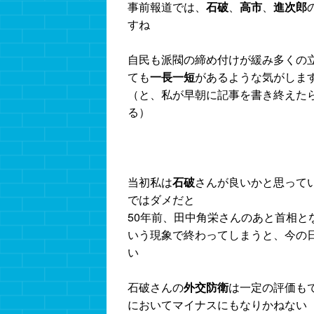
事前報道では、
石破
、
高市
、
進次郎
すね
自民も派閥の締め付けが緩み多くの
ても
一長一短
があるような気がしま
（と、私が早朝に記事を書き終えた
る）
当初私は
石破
さんが良いかと思って
ではダメだと
50年前、田中角栄さんのあと首相
いう現象で終わってしまうと、今の
い
石破さんの
外交防衛
は一定の評価も
においてマイナスにもなりかねない