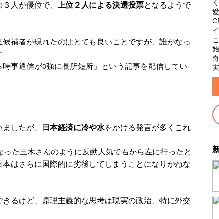
く
の３人が優位で、
上位２人による決選投票
となるようで
愛
C
イ
こ
立候補者が現れたのはとても良いことですが、誰がなっ
始
す
奇
ら時事通信が3強に長所短所」という記事を配信してい
実
いましたが、
日本経済に冷や水
をかける発言が多くこれ
となった三木さんのように反動人気で右から左に行ったと
日本はさらに国際的に劣後してしまうことになりかねな
できるけど、原理主義的な思考は現実の政治、特に外交