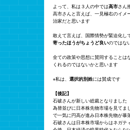
よって、私は３人の中では
高市
さん
高市さんと言えば、一見極右のイメ
治家だと思います
敢えて言えば、国際情勢が緊迫化し
寄ったほうがちょうど良い
のではな
全ての政策や思想に賛同することは
くれるのではないかと思います
※私は、
選択的別姓
には賛成です
【後記】
石破さんが新しい総裁となりました
為替並びに日本株先物市場を見てま
で一気に円高が進み日本株先物が暴
石破さんは日本株市場からはネガテ
今後、日本経済の暗黒時代とならな