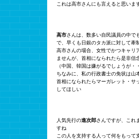
これは高市さんにも言えると思いま
高市
さんは、数多い自民議員の中で
で、早くも日銀のタカ派に対して牽
高市さんの場合、女性でかつキャリ
ませんが、首相になられたら是非信
（中国、韓国は嫌がるでしょうが・
ちなみに、私の行政書士の免状は山
首相になられたらマーガレット・サ
してほしい
人気先行の
進次郎
さんですが、これ
すね
この人を支持する人って何をもって