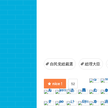
自民党総裁選
総理大臣
nice !
52