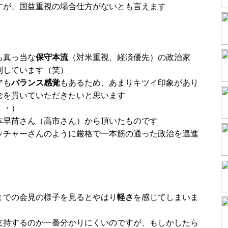
すが、国益重視の場合仕方がないとも言えます
も真っ当な
保守本流
（対米重視、経済優先）の政治家
制しています（笑）
アも
バランス感覚
もあるため、あまりキツイ印象があり
念を貫いていただきたいと思います
・・）
本早苗さん（高市さん）から頂いたものです
ッチャーさんのように厳格で一本筋の通った政治を邁進
までの会見の様子を見るとやはり
軽さ
を感じてしまいま
支持するのか一番分かりにくいのですが、もしかしたら