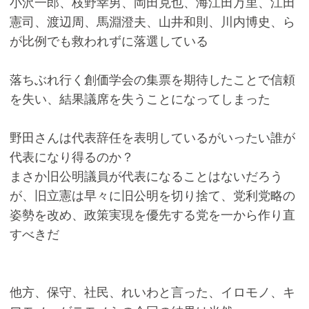
小沢一郎、枝野幸男、岡田克也、海江田万里、江田
憲司、渡辺周、馬淵澄夫、山井和則、川内博史、ら
が比例でも救われずに落選している
落ちぶれ行く創価学会の集票を期待したことで信頼
を失い、結果議席を失うことになってしまった
野田さんは代表辞任を表明しているがいったい誰が
代表になり得るのか？
まさか旧公明議員が代表になることはないだろう
が、旧立憲は早々に旧公明を切り捨て、党利党略の
姿勢を改め、政策実現を優先する党を一から作り直
すべきだ
他方、保守、社民、れいわと言った、イロモノ、キ