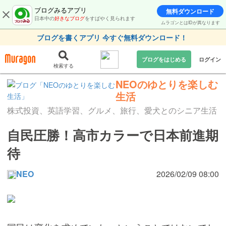
ブログみるアプリ
無料ダウンロード
日本中の
好きなブログ
をすばやく見られます
ムラゴンとはIDが異なります
ブログを書くアプリ 今すぐ無料ダウンロード！
ブログをはじめる
ログイン
検索する
NEOのゆとりを楽しむ
生活
株式投資、英語学習、グルメ、旅行、愛犬とのシニア生活
自民圧勝！高市カラーで日本前進期
待
NEO
2026/02/09 08:00