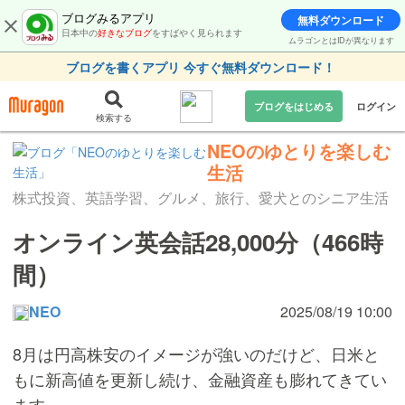
ブログみるアプリ
無料ダウンロード
日本中の
好きなブログ
をすばやく見られます
ムラゴンとはIDが異なります
ブログを書くアプリ 今すぐ無料ダウンロード！
ブログをはじめる
ログイン
検索する
NEOのゆとりを楽しむ
生活
株式投資、英語学習、グルメ、旅行、愛犬とのシニア生活
オンライン英会話28,000分（466時
間）
NEO
2025/08/19 10:00
8月は円高株安のイメージが強いのだけど、日米と
もに新高値を更新し続け、金融資産も膨れてきてい
ます