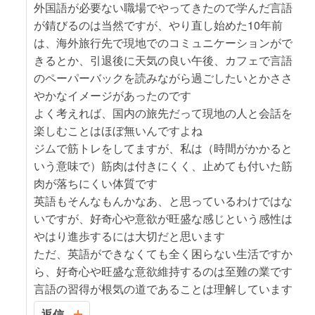
外国語が必要ない職場でやってきたので学んだ言語
が錆びるのは当然ですが、やり直し始めた10年前
は、海外旅行先で現地でのコミュニケーションがで
きるとか、引退後に天気の良い午後、カフェで言語
のペーパーバックを読みながら過ごしたいとかささ
やかなイメージがあったのです
よく考えれば、国内の旅先だって現地の人と会話を
楽しむことはほぼ無いんですよね
ジムで筋トレをしてますが、私は（時間がかかると
いう意味で）筋肉は付きにくく、止めても付いた筋
肉が落ちにくい体質です
英語もそんなもんかなあ、と思っているわけではな
いですが、好奇心や意欲が旺盛な感じという感性は
やはり進歩するには大切だと思います
ただ、英語ができなくても全く困らない生活ですか
ら、好奇心や旺盛な意欲維持するのは至難の業です
言語の習得が根気の道であることは理解しています
返信