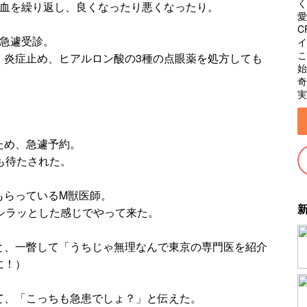
く
充血を繰り返し、良くなったり悪くなったり。
愛
C
て急遽受診。
イ
こ
、炎症止め、ヒアルロン酸の3種の点眼薬を処方しても
始
奇
実
ため、急遽予約。
も待たされた。
もらっているM獣医師。
シラッとした感じでやって来た。
と、一瞥して「うちじゃ無理なんで東京の専門医を紹介
に！）
て、「こっちも急患でしょ？」と伝えた。