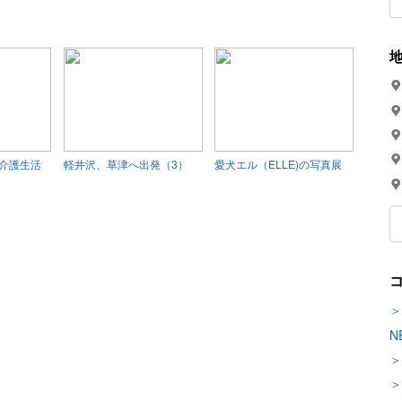
介護生活
軽井沢、草津へ出発（3）
愛犬エル（ELLE)の写真展
＞
N
＞
＞