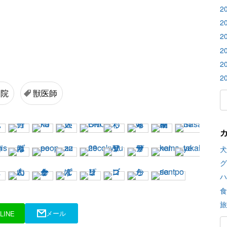
2
2
2
2
2
2
病院
獣医師
犬
グ
ハ
食
旅
メール
LINE