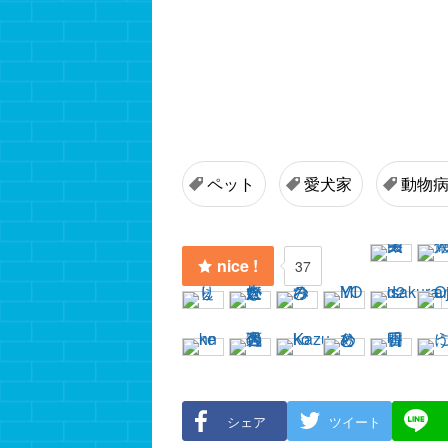
ペット
愛犬家
動物
nice !
37
シェア
ツイート