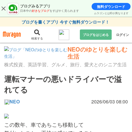
ブログみるアプリ
無料ダウンロード
日本中の
好きなブログ
をすばやく見られます
ムラゴンとはIDが異なります
ブログを書くアプリ 今すぐ無料ダウンロード！
ブログをはじめる
ログイン
検索する
NEOのゆとりを楽しむ
生活
株式投資、英語学習、グルメ、旅行、愛犬とのシニア生活
運転マナーの悪いドライバーで溢
れてる
NEO
2026/06/03 08:00
この数年、車であちこち移動して