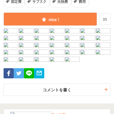
固定費
サブスク
光熱費
費用
nice !
33
コメントを書く